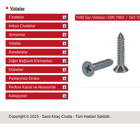
Vidalar
Civatalar
YHB Sac Vidaları
/
DIN 7982
/
ISO 7
İmbus Civatalar
Somunlar
Vidalar
Rondelalar
Diğer Bağlantı Elemanları
Dübeller
Paslanmaz Grubu
Perfore Kanal ve Aksesurlar
Kelepçeler
Copyright © 2015 - Sami Kiraç Civata - Tüm Haklari Saklidir...