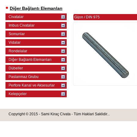
Diğer Bağlantı Elemanları
Civatalar
Gijon
/
DIN 975
İmbus Civatalar
Somunlar
Vidalar
Rondelalar
Diğer Bağlantı Elemanları
Dübeller
Paslanmaz Grubu
Perfore Kanal ve Aksesurlar
Kelepçeler
Copyright © 2015 - Sami Kiraç Civata - Tüm Haklari Saklidir...