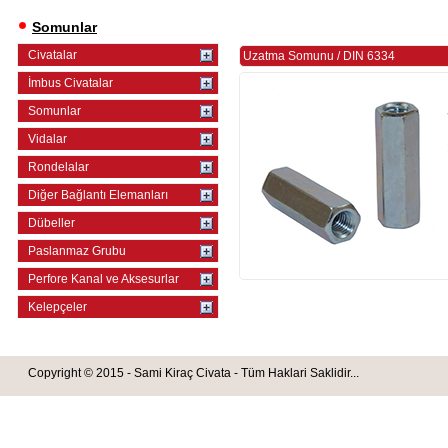
Somunlar
Civatalar
Uzatma Somunu
/
DIN 6334
İmbus Civatalar
Somunlar
Vidalar
Rondelalar
Diğer Bağlantı Elemanları
Dübeller
Paslanmaz Grubu
Perfore Kanal ve Aksesurlar
Kelepçeler
Copyright © 2015 - Sami Kiraç Civata - Tüm Haklari Saklidir...