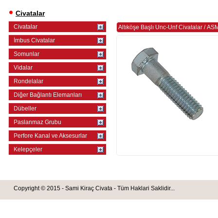
Civatalar
Civatalar
Altıköşe Başlı Unc-Unf Civatalar
/
ASM
İmbus Civatalar
Somunlar
Vidalar
Rondelalar
Diğer Bağlantı Elemanları
Dübeller
Paslanmaz Grubu
Perfore Kanal ve Aksesurlar
Kelepçeler
Copyright © 2015 - Sami Kiraç Civata - Tüm Haklari Saklidir...