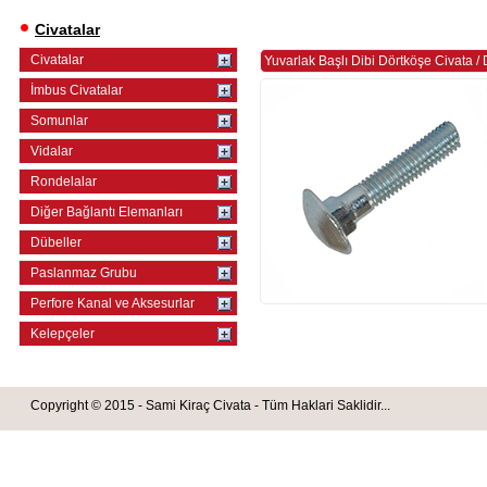
Civatalar
Civatalar
Yuvarlak Başlı Dibi Dörtköşe Civata
/
İmbus Civatalar
Somunlar
Vidalar
Rondelalar
Diğer Bağlantı Elemanları
Dübeller
Paslanmaz Grubu
Perfore Kanal ve Aksesurlar
Kelepçeler
Copyright © 2015 - Sami Kiraç Civata - Tüm Haklari Saklidir...