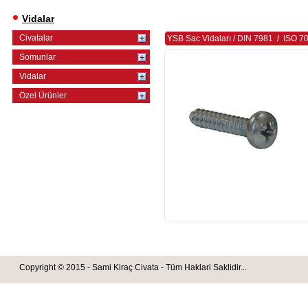
Vidalar
Civatalar
YSB Sac Vidaları
/
DIN 7981
/
ISO 7
Somunlar
Vidalar
Özel Ürünler
Copyright © 2015 - Sami Kiraç Civata - Tüm Haklari Saklidir...