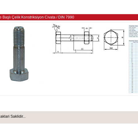
e Başlı Çelik Konstriksiyon Civata
/
DIN 7990
ari Saklidir...