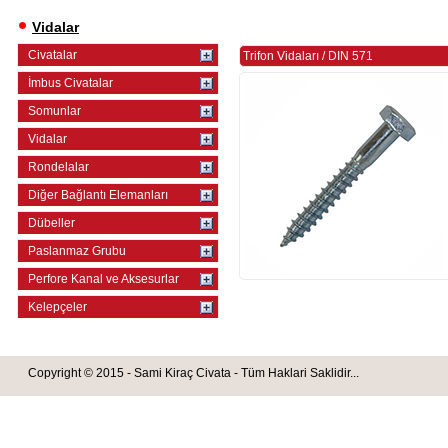
Vidalar
Civatalar
Trifon Vidaları
/
DIN 571
İmbus Civatalar
Somunlar
Vidalar
Rondelalar
Diğer Bağlantı Elemanları
Dübeller
Paslanmaz Grubu
Perfore Kanal ve Aksesurlar
Kelepçeler
Copyright © 2015 - Sami Kiraç Civata - Tüm Haklari Saklidir...