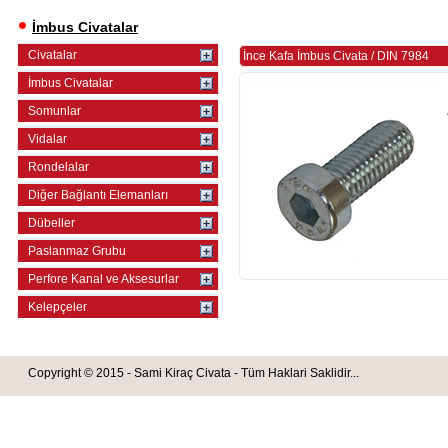
İmbus Civatalar
Civatalar
İnce Kafa İmbus Civata
/
DIN 7984
İmbus Civatalar
Somunlar
Vidalar
Rondelalar
Diğer Bağlantı Elemanları
Dübeller
Paslanmaz Grubu
Perfore Kanal ve Aksesurlar
Kelepçeler
Copyright © 2015 - Sami Kiraç Civata - Tüm Haklari Saklidir...