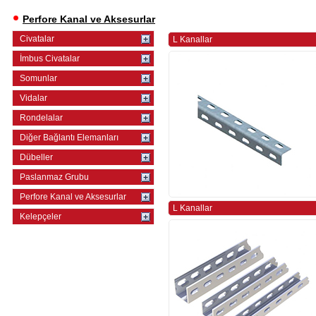
Perfore Kanal ve Aksesurlar
Civatalar
L Kanallar
İmbus Civatalar
Somunlar
Vidalar
Rondelalar
Diğer Bağlantı Elemanları
Dübeller
Paslanmaz Grubu
Perfore Kanal ve Aksesurlar
L Kanallar
Kelepçeler